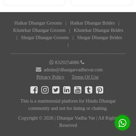
Hatkar Dhangar Grooms
|
Hatkar Dhangar Brides
|
Khutekar Dhangar Grooms
|
Khutekar Dhangar Brides
|
Shegar Dhangar Grooms
|
Shegar Dhangar Brides
|
8329254086
admin@dhangarvadhuvar.com
Privacy Policy
Terms Of Use
This is a matrimonial platform for Hindu Dhangar
community and not for dating or chatting.
Copyright © 2026 | Dhangar Vadhu Var | All Rights
Reserved