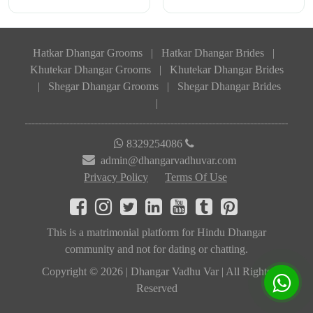
Hatkar Dhangar Grooms
|
Hatkar Dhangar Brides
|
Khutekar Dhangar Grooms
|
Khutekar Dhangar Brides
|
Shegar Dhangar Grooms
|
Shegar Dhangar Brides
|
8329254086
admin@dhangarvadhuvar.com
Privacy Policy
Terms Of Use
This is a matrimonial platform for Hindu Dhangar
community and not for dating or chatting.
Copyright © 2026 | Dhangar Vadhu Var | All Rights
Reserved