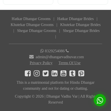
Hatkar Dhangar Grooms
|
Hatkar Dhangar Brides
|
Khutekar Dhangar Grooms
|
Khutekar Dhangar Brides
|
Shegar Dhangar Grooms
|
Shegar Dhangar Brides
|
8329254086
admin@dhangarvadhuvar.com
Privacy Policy
Terms Of Use
This is a matrimonial platform for Hindu Dhangar
community and not for dating or chatting.
Copyright © 2026 | Dhangar Vadhu Var | All Rights
Reserved