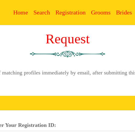
Home
Search
Registration
Grooms
Brides
Request
f matching profiles immediately by email, after submitting 
er Your Registration ID: