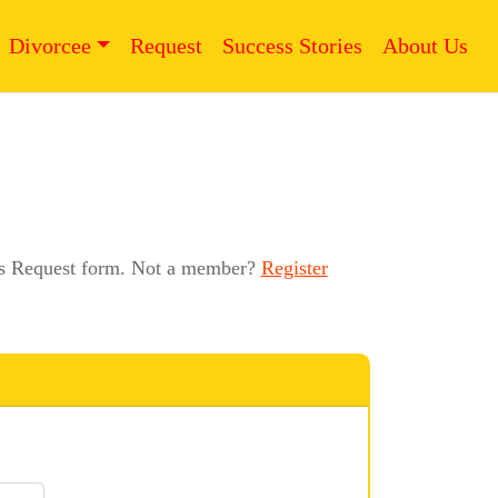
Divorcee
Request
Success Stories
About Us
this Request form. Not a member?
Register