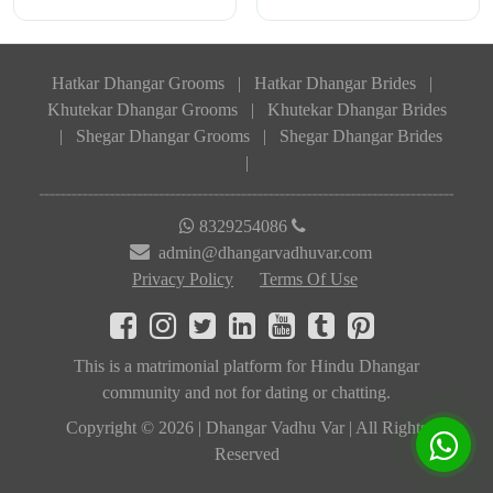
Hatkar Dhangar Grooms
|
Hatkar Dhangar Brides
|
Khutekar Dhangar Grooms
|
Khutekar Dhangar Brides
|
Shegar Dhangar Grooms
|
Shegar Dhangar Brides
|
8329254086
admin@dhangarvadhuvar.com
Privacy Policy
Terms Of Use
This is a matrimonial platform for Hindu Dhangar
community and not for dating or chatting.
Copyright © 2026 | Dhangar Vadhu Var | All Rights
Reserved