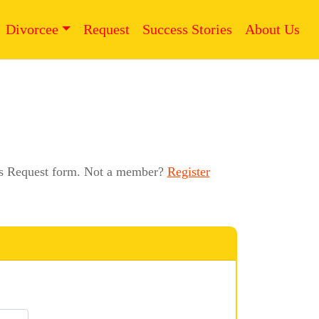
Divorcee
Request
Success Stories
About Us
this Request form. Not a member?
Register