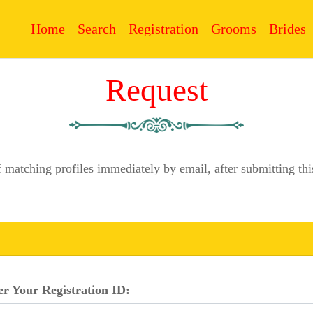
Home
Search
Registration
Grooms
Brides
Request
f matching profiles immediately by email, after submitting 
er Your Registration ID: