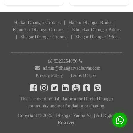
Hatkar Dhangar Grooms
|
Hatkar Dhangar Brides
|
Khutekar Dhangar Grooms
|
Khutekar Dhangar Brides
|
Shegar Dhangar Grooms
|
Shegar Dhangar Brides
|
8329254086
admin@dhangarvadhuvar.com
Privacy Policy
Terms Of Use
This is a matrimonial platform for Hindu Dhangar
community and not for dating or chatting.
Copyright © 2026 | Dhangar Vadhu Var | All Rights
Reserved