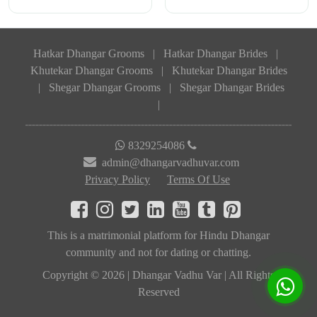
Hatkar Dhangar Grooms
|
Hatkar Dhangar Brides
|
Khutekar Dhangar Grooms
|
Khutekar Dhangar Brides
|
Shegar Dhangar Grooms
|
Shegar Dhangar Brides
|
8329254086
admin@dhangarvadhuvar.com
Privacy Policy
Terms Of Use
This is a matrimonial platform for Hindu Dhangar
community and not for dating or chatting.
Copyright © 2026 | Dhangar Vadhu Var | All Rights
Reserved