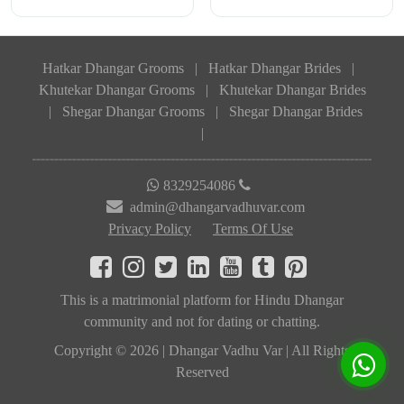
Hatkar Dhangar Grooms
|
Hatkar Dhangar Brides
|
Khutekar Dhangar Grooms
|
Khutekar Dhangar Brides
|
Shegar Dhangar Grooms
|
Shegar Dhangar Brides
|
8329254086
admin@dhangarvadhuvar.com
Privacy Policy
Terms Of Use
This is a matrimonial platform for Hindu Dhangar
community and not for dating or chatting.
Copyright © 2026 | Dhangar Vadhu Var | All Rights
Reserved