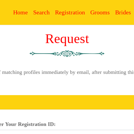
Home
Search
Registration
Grooms
Brides
Request
f matching profiles immediately by email, after submitting 
er Your Registration ID: