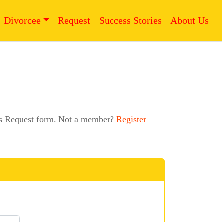
Divorcee
Request
Success Stories
About Us
this Request form. Not a member?
Register