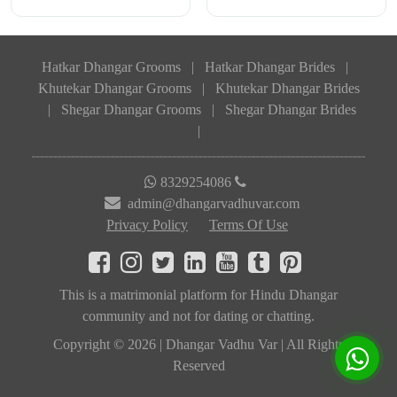
Hatkar Dhangar Grooms
|
Hatkar Dhangar Brides
|
Khutekar Dhangar Grooms
|
Khutekar Dhangar Brides
|
Shegar Dhangar Grooms
|
Shegar Dhangar Brides
|
8329254086
admin@dhangarvadhuvar.com
Privacy Policy
Terms Of Use
This is a matrimonial platform for Hindu Dhangar
community and not for dating or chatting.
Copyright © 2026 | Dhangar Vadhu Var | All Rights
Reserved