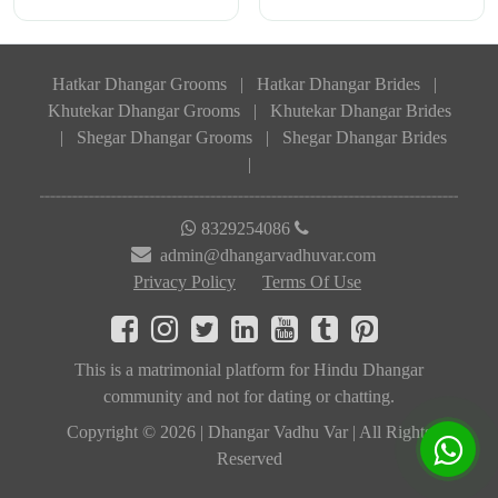
Hatkar Dhangar Grooms
|
Hatkar Dhangar Brides
|
Khutekar Dhangar Grooms
|
Khutekar Dhangar Brides
|
Shegar Dhangar Grooms
|
Shegar Dhangar Brides
|
8329254086
admin@dhangarvadhuvar.com
Privacy Policy
Terms Of Use
This is a matrimonial platform for Hindu Dhangar
community and not for dating or chatting.
Copyright © 2026 | Dhangar Vadhu Var | All Rights
Reserved