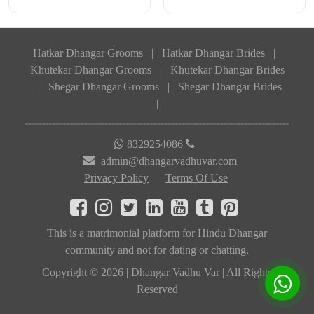
Hatkar Dhangar Grooms
|
Hatkar Dhangar Brides
|
Khutekar Dhangar Grooms
|
Khutekar Dhangar Brides
|
Shegar Dhangar Grooms
|
Shegar Dhangar Brides
|
8329254086
admin@dhangarvadhuvar.com
Privacy Policy
Terms Of Use
This is a matrimonial platform for Hindu Dhangar
community and not for dating or chatting.
Copyright © 2026 | Dhangar Vadhu Var | All Rights
Reserved