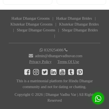
Hatkar Dhangar Grooms
|
Hatkar Dhangar Brides
|
Khutekar Dhangar Grooms
|
Khutekar Dhangar Brides
|
Shegar Dhangar Grooms
|
Shegar Dhangar Brides
|
8329254086
admin@dhangarvadhuvar.com
Privacy Policy
Terms Of Use
This is a matrimonial platform for Hindu Dhangar
community and not for dating or chatting.
Copyright © 2026 | Dhangar Vadhu Var | All Rights
Reserved