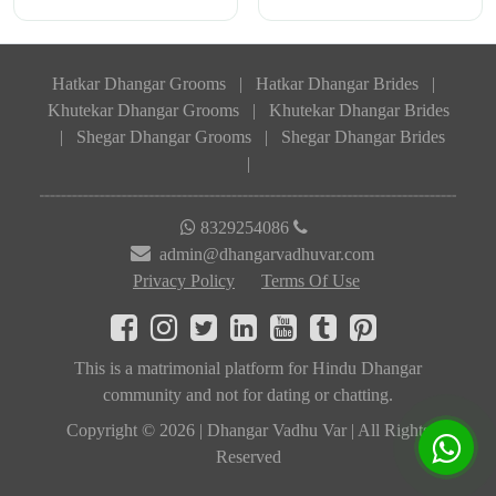
Hatkar Dhangar Grooms
|
Hatkar Dhangar Brides
|
Khutekar Dhangar Grooms
|
Khutekar Dhangar Brides
|
Shegar Dhangar Grooms
|
Shegar Dhangar Brides
|
8329254086
admin@dhangarvadhuvar.com
Privacy Policy
Terms Of Use
This is a matrimonial platform for Hindu Dhangar
community and not for dating or chatting.
Copyright © 2026 | Dhangar Vadhu Var | All Rights
Reserved