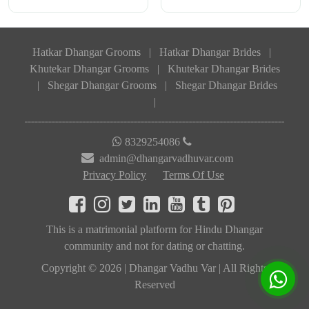
Hatkar Dhangar Grooms
|
Hatkar Dhangar Brides
|
Khutekar Dhangar Grooms
|
Khutekar Dhangar Brides
|
Shegar Dhangar Grooms
|
Shegar Dhangar Brides
|
8329254086
admin@dhangarvadhuvar.com
Privacy Policy
Terms Of Use
This is a matrimonial platform for Hindu Dhangar
community and not for dating or chatting.
Copyright © 2026 | Dhangar Vadhu Var | All Rights
Reserved