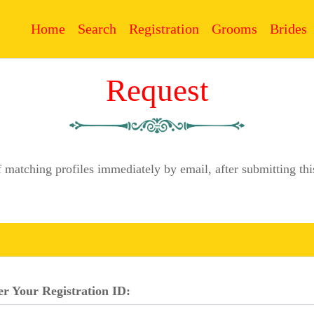
Home
Search
Registration
Grooms
Brides
Request
f matching profiles immediately by email, after submitting 
er Your Registration ID: