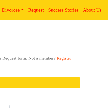
Divorcee
Request
Success Stories
About Us
this Request form. Not a member?
Register